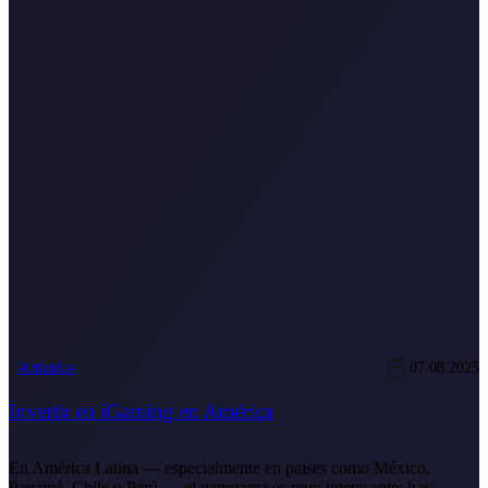
Artículos
07.08.2025
Invertir en iGaming en América
En América Latina — especialmente en países como México,
Panamá, Chile o Perú — el panorama es muy interesante: hay…