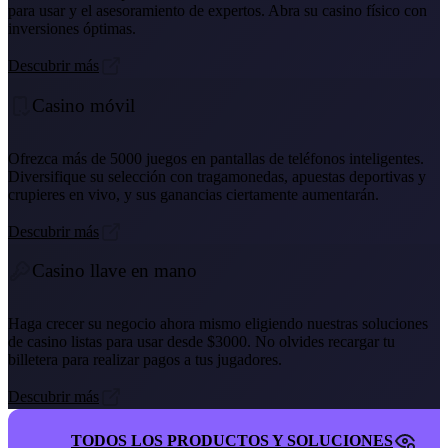
para usar y el asesoramiento de expertos. Abra su casino físico con
inversiones óptimas.
Descubrir más
Casino móvil
Ofrezca más de 5000 juegos en pantallas de teléfonos inteligentes.
Diversifique su selección con tragamonedas, apuestas deportivas y
crupieres en vivo, y sus ganancias ciertamente aumentarán.
Descubrir más
Casino llave en mano
Haga crecer su negocio ahora mismo eligiendo nuestras soluciones
de casino listas para usar desde $3000. No olvides recargar tu
billetera para realizar pagos a tus jugadores.
Descubrir más
TODOS LOS PRODUCTOS Y SOLUCIONES