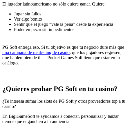
El jugador latinoamericano no sólo quiere ganar. Quiere:
Jugar sin fallos
Ver algo bonito
Sentir que el juego “vale la pena” desde la experiencia
Poder empezar sin impedimentos
PG Soft entrega eso. Si tu objetivo es que tu negocio dure más que
una campaña de marketing de casino
, que los jugadores regresen,
que hablen bien de ti — Pocket Games Soft tiene que estar en tu
catálogo.
¿Quieres probar PG Soft en tu casino?
¿Te interesa sumar los slots de PG Soft y otros proveedores top a tu
casino?
En BigiGameSoft te ayudamos a conectar, personalizar y lanzar
demos que enganchen a tu audiencia.