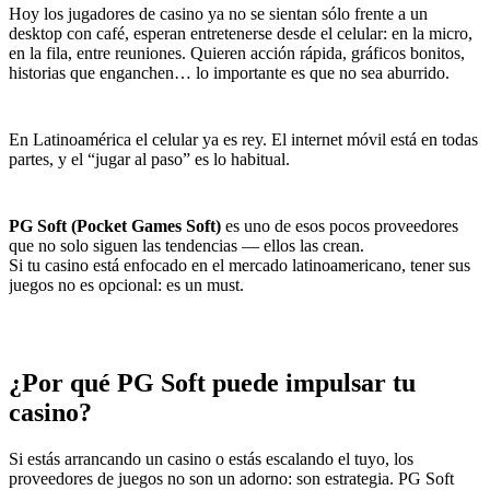
Hoy los jugadores de casino ya no se sientan sólo frente a un
desktop con café, esperan entretenerse desde el celular: en la micro,
en la fila, entre reuniones. Quieren acción rápida, gráficos bonitos,
historias que enganchen… lo importante es que no sea aburrido.
En Latinoamérica el celular ya es rey. El internet móvil está en todas
partes, y el “jugar al paso” es lo habitual.
PG Soft (Pocket Games Soft)
es uno de esos pocos proveedores
que no solo siguen las tendencias — ellos las crean.
Si tu casino está enfocado en el mercado latinoamericano, tener sus
juegos no es opcional: es un must.
¿Por qué PG Soft puede impulsar tu
casino?
Si estás arrancando un casino o estás escalando el tuyo, los
proveedores de juegos no son un adorno: son estrategia. PG Soft