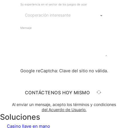
Su experiencia en el sector de los juegos de azar
Mensaje
Google reCaptcha: Clave del sitio no válida.
CONTÁCTENOS HOY MISMO
Al enviar un mensaje, acepto los términos y condiciones
del Acuerdo de Usuario.
Soluciones
Casino llave en mano