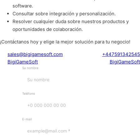
software.
Consultar sobre integración y personalización.
Resolver cualquier duda sobre nuestros productos y
oportunidades de colaboración.
¡Contáctanos hoy y elige la mejor solución para tu negocio!
sales@bigigamesoft.com
+447591342545
BigiGameSoft
BigiGameSoft
Su nombre
Teléfono
E-mail