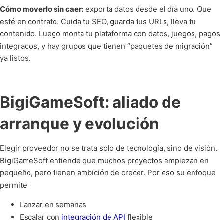
Cómo moverlo sin caer:
exporta datos desde el día uno. Que
esté en contrato. Cuida tu SEO, guarda tus URLs, lleva tu
contenido. Luego monta tu plataforma con datos, juegos, pagos
integrados, y hay grupos que tienen “paquetes de migración”
ya listos.
BigiGameSoft: aliado de
arranque y evolución
Elegir proveedor no se trata solo de tecnología, sino de visión.
BigiGameSoft entiende que muchos proyectos empiezan en
pequeño, pero tienen ambición de crecer. Por eso su enfoque
permite:
Lanzar en semanas
Escalar con
integración de API
flexible