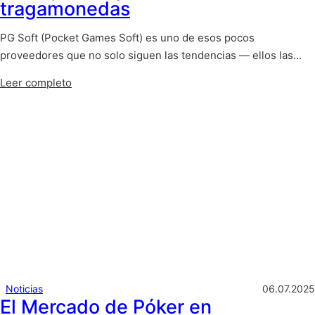
tragamonedas
PG Soft (Pocket Games Soft) es uno de esos pocos
proveedores que no solo siguen las tendencias — ellos las…
Leer completo
Noticias
06.07.2025
El Mercado de Póker en