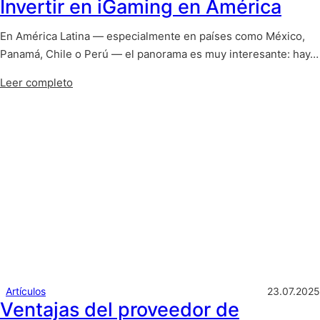
Invertir en iGaming en América
En América Latina — especialmente en países como México,
Panamá, Chile o Perú — el panorama es muy interesante: hay…
Leer completo
Artículos
23.07.2025
Ventajas del proveedor de