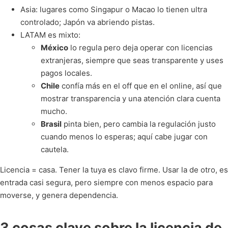
Asia: lugares como Singapur o Macao lo tienen ultra
controlado; Japón va abriendo pistas.
LATAM es mixto:
México
lo regula pero deja operar con licencias
extranjeras, siempre que seas transparente y uses
pagos locales.
Chile
confía más en el off que en el online, así que
mostrar transparencia y una atención clara cuenta
mucho.
Brasil
pinta bien, pero cambia la regulación justo
cuando menos lo esperas; aquí cabe jugar con
cautela.
Licencia = casa. Tener la tuya es clavo firme. Usar la de otro, es
entrada casi segura, pero siempre con menos espacio para
moverse, y genera dependencia.
3 cosas clave sobre la licencia de