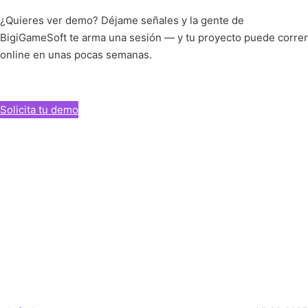
¿Quieres ver demo? Déjame señales y la gente de
BigiGameSoft te arma una sesión — y tu proyecto puede correr
online en unas pocas semanas.
Solicita tu demo