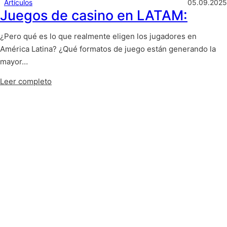
Artículos
05.09.2025
Juegos de casino en LATAM:
¿Pero qué es lo que realmente eligen los jugadores en
América Latina? ¿Qué formatos de juego están generando la
mayor…
Leer completo