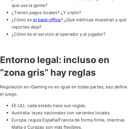
que usa la gente?
¿Tienen pagos locales? ¿Y cripto?
¿Cómo es
el back-office
? ¿Qué métricas muestran y qué
reportes deja?
¿Cómo es el servicio al operador y al jugador?
Entorno legal: incluso en
“zona gris” hay reglas
Regulación en iGaming no es igual en todas partes; eso define
el juego.
EE.UU.: cada estado hace sus reglas.
Australia: leyes nacionales con variantes locales.
Europa: regula España/Francia de forma firme, mientras
Malta o Curazao son más flexibles.