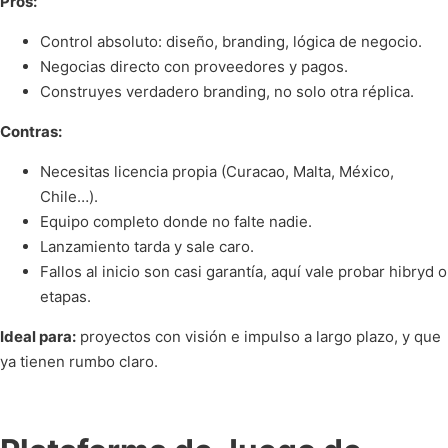
Pros:
Control absoluto: diseño, branding, lógica de negocio.
Negocias directo con proveedores y pagos.
Construyes verdadero branding, no solo otra réplica.
Contras:
Necesitas licencia propia (Curacao, Malta, México,
Chile…).
Equipo completo donde no falte nadie.
Lanzamiento tarda y sale caro.
Fallos al inicio son casi garantía, aquí vale probar hibryd o
etapas.
Ideal para:
proyectos con visión e impulso a largo plazo, y que
ya tienen rumbo claro.