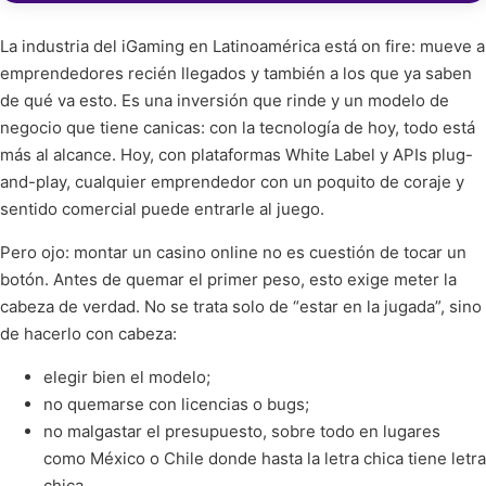
La industria del iGaming en Latinoamérica está on fire: mueve a
emprendedores recién llegados y también a los que ya saben
de qué va esto. Es una inversión que rinde y un modelo de
negocio que tiene canicas: con la tecnología de hoy, todo está
más al alcance. Hoy, con plataformas White Label y APIs plug-
and-play, cualquier emprendedor con un poquito de coraje y
sentido comercial puede entrarle al juego.
Pero ojo: montar un casino online no es cuestión de tocar un
botón. Antes de quemar el primer peso, esto exige meter la
cabeza de verdad. No se trata solo de “estar en la jugada”, sino
de hacerlo con cabeza:
elegir bien el modelo;
no quemarse con licencias o bugs;
no malgastar el presupuesto, sobre todo en lugares
como México o Chile donde hasta la letra chica tiene letra
chica.