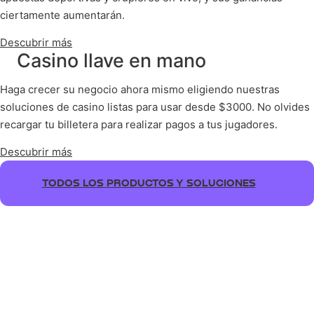
ciertamente aumentarán.
Descubrir más
Casino llave en mano
Haga crecer su negocio ahora mismo eligiendo nuestras
soluciones de casino listas para usar desde $3000. No olvides
recargar tu billetera para realizar pagos a tus jugadores.
Descubrir más
TODOS LOS PRODUCTOS Y SOLUCIONES