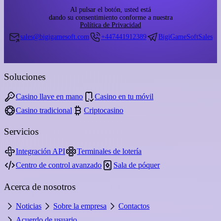
Al pulsar el botón, usted está
dando su consentimiento conforme a nuestra
Política de Privacidad
sales@bigigamesoft.com
+447441912389
BigiGameSoftSales
Soluciones
Casino llave en mano
Casino en tu móvil
Casino tradicional
Criptocasino
Servicios
Integración API
Terminales de lotería
Centro de control avanzado
Sala de póquer
Acerca de nosotros
Noticias
Sobre la empresa
Contactos
Acuerdo de usuario