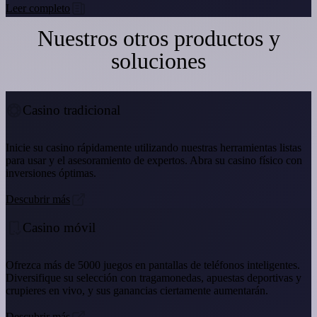
Leer completo
Nuestros otros productos y
soluciones
Casino tradicional
Inicie su casino rápidamente utilizando nuestras herramientas listas
para usar y el asesoramiento de expertos. Abra su casino físico con
inversiones óptimas.
Descubrir más
Casino móvil
Ofrezca más de 5000 juegos en pantallas de teléfonos inteligentes.
Diversifique su selección con tragamonedas, apuestas deportivas y
crupieres en vivo, y sus ganancias ciertamente aumentarán.
Descubrir más