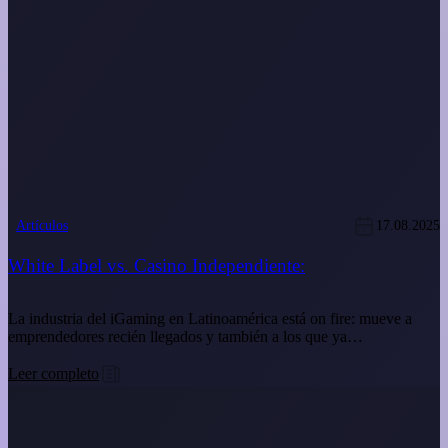
Artículos
17.08.2025
White Label vs. Casino Independiente:
La industria del iGaming en Latinoamérica está on fire: mueve a
emprendedores recién llegados y también a los que ya…
Leer completo